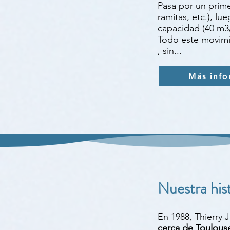
Pasa por un prime
ramitas, etc.), l
capacidad (40 m
Todo este movimie
, sin...
Más info
Nuestra his
En 1988, Thierry 
cerca de Toulous