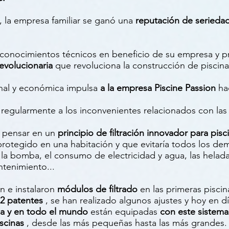
 la empresa familiar se ganó una
reputación de seriedad
us conocimientos técnicos en beneficio de su empresa y 
evolucionaria
que revoluciona la construcción de piscin
inal y económica
impulsa
a la empresa Piscine Passion
hac
egularmente a los inconvenientes relacionados con las 
a pensar en un
principio de filtración innovador para pisc
 protegido en una habitación y que evitaría todos los d
la bomba, el consumo de electricidad y agua, las helada
tenimiento...
n e instalaron
módulos de filtrado
en las primeras piscin
 2 patentes
, se han realizado algunos ajustes y hoy en d
ia y en todo el mundo
están equipadas
con este
sistema 
scinas
, desde las más pequeñas hasta las más grandes.