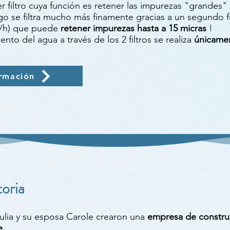
r filtro cuya función es retener las impurezas "grandes" 
uego se filtra mucho más finamente gracias a un segundo f
3/h) que puede
retener impurezas hasta a 15 micras
!
nto del agua a través de los 2 filtros se realiza
únicame
rmación
toria
Julia y su esposa Carole crearon una
empresa de constru
e.