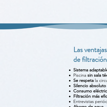
Las ventajas
de filtració
Sistema adaptabl
Piscina
sin sala té
Se respeta
la circ
Silencio absoluto
Consumo eléctric
Filtración más efi
Entrevistas perió
Ahorro
de agua