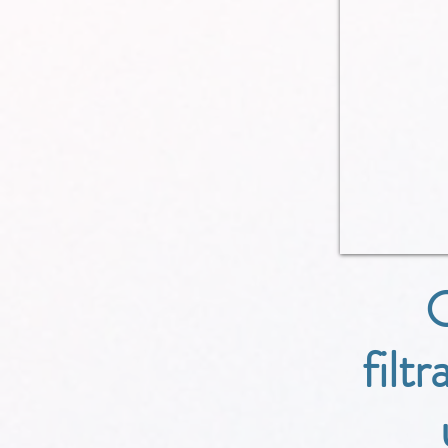
O
filt