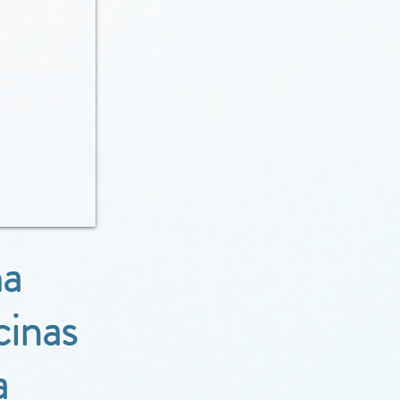
ma
cinas
a