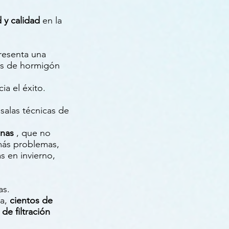
 y calidad
en la
presenta una
as de hormigón
ia el éxito.
salas técnicas de
inas
, que no
emás problemas,
s en invierno,
as.
ía,
cientos de
de filtración